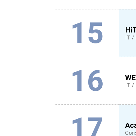
15
Hi
IT / 
16
WE
IT / 
17
Ac
Cons