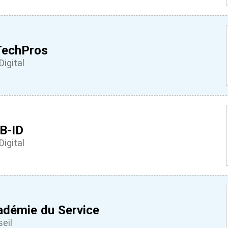
TechPros
Digital
B-ID
Digital
adémie du Service
eil