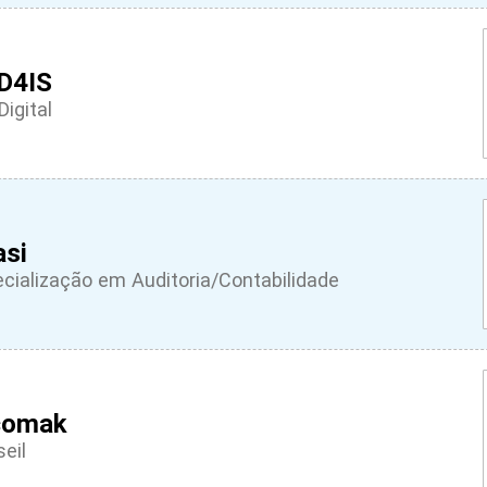
D4IS
Digital
asi
cialização em Auditoria/Contabilidade
comak
eil