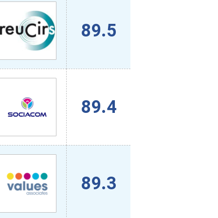
89.5
89.4
89.3