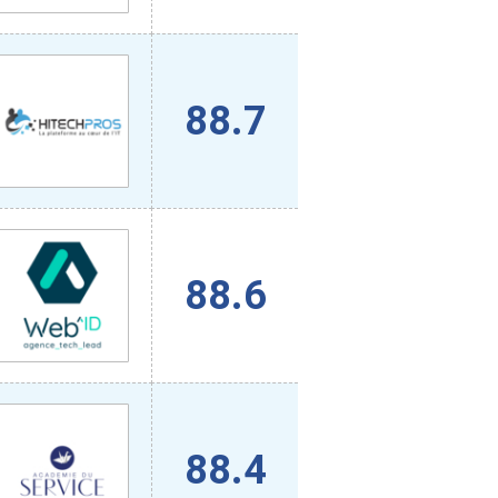
88.7
88.6
88.4