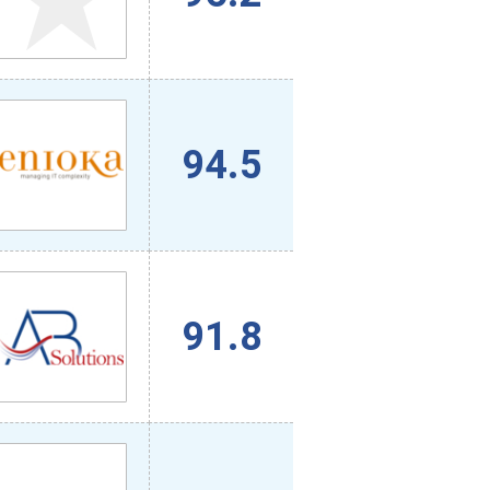
94.5
91.8