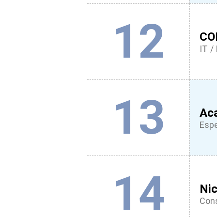
12
CO
IT / 
13
Ac
Espe
14
Ni
Cons