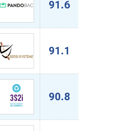
91.6
91.1
90.8