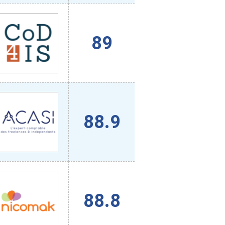
89
88.9
88.8