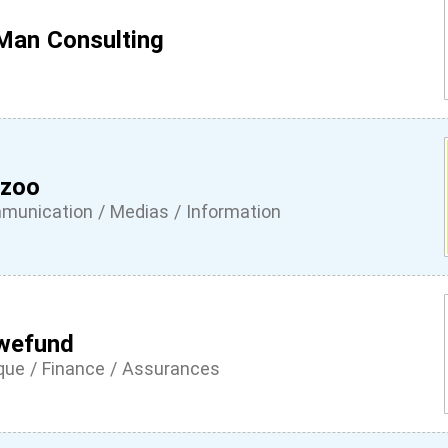
Man Consulting
zoo
unication / Medias / Information
wefund
ue / Finance / Assurances