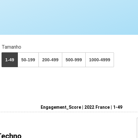
Tamanho
1-49
50-199
200-499
500-999
1000-4999
Engagement_Score | 2022 France | 1-49
Techno