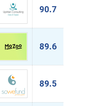
90.7
89.6
89.5