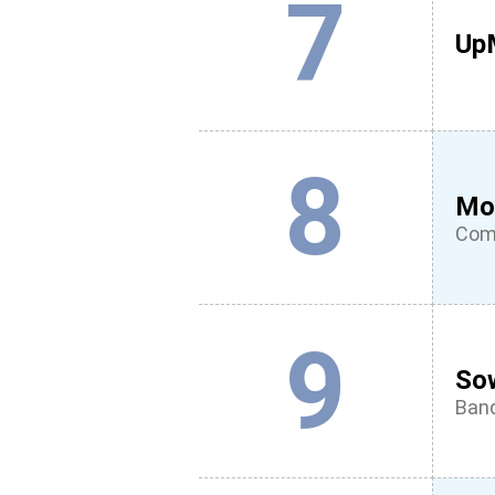
7
Up
8
Mo
Comm
9
So
Banq