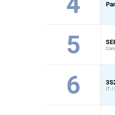
4
Pa
5
SE
Cons
6
3S
IT / 