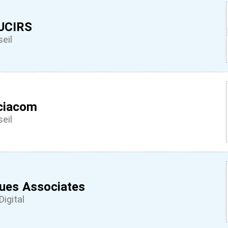
UCIRS
eil
ciacom
eil
ues Associates
Digital