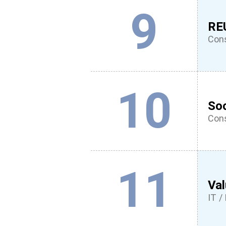
9
RE
Cons
10
So
Cons
11
Val
IT / 