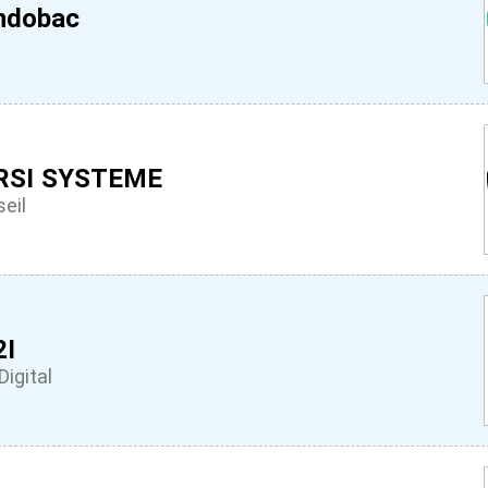
ndobac
RSI SYSTEME
eil
2I
Digital