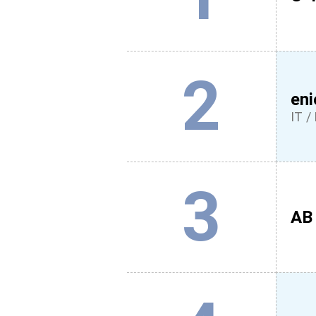
2
eni
IT / 
3
AB 