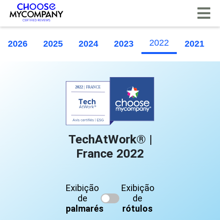
Painel de Gerenciamento de Cookies
2022
2026
2025
2024
2023
2021
TechAtWork® |
France 2022
Exibição
Exibição
de
de
palmarés
rótulos