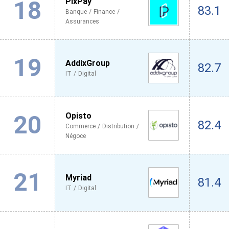
18
PixPay
83.1
Banque / Finance /
Assurances
19
AddixGroup
82.7
IT / Digital
20
Opisto
82.4
Commerce / Distribution /
Négoce
21
Myriad
81.4
IT / Digital