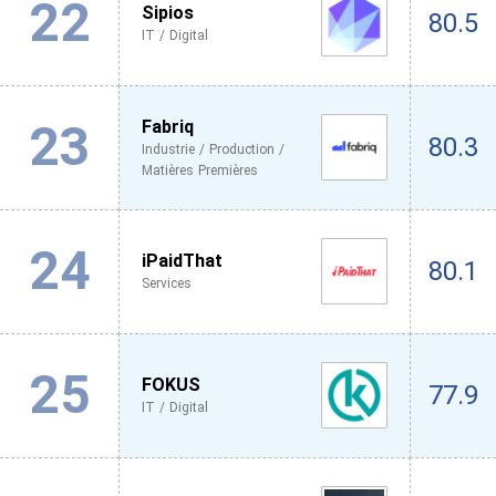
22
Sipios
80.5
IT / Digital
23
Fabriq
80.3
Industrie / Production /
Matières Premières
24
iPaidThat
80.1
Services
25
FOKUS
77.9
IT / Digital