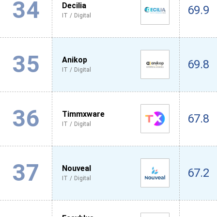
34
Decilia
69.9
IT / Digital
35
Anikop
69.8
IT / Digital
36
Timmxware
67.8
IT / Digital
37
Nouveal
67.2
IT / Digital