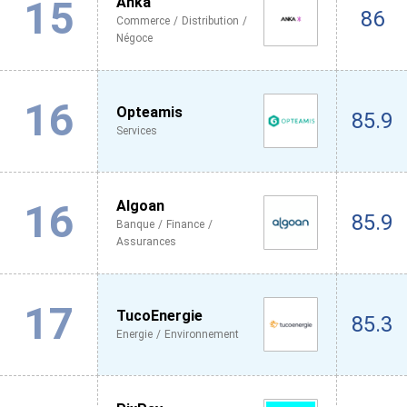
15
Anka
86
Commerce / Distribution /
Négoce
16
Opteamis
85.9
Services
16
Algoan
85.9
Banque / Finance /
Assurances
17
TucoEnergie
85.3
Energie / Environnement