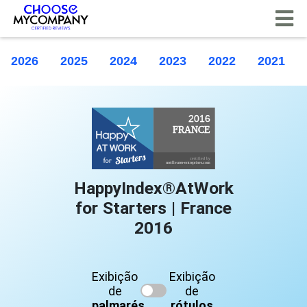
Painel de Gerenciamento de Cookies
2026
2025
2024
2023
2022
2021
HappyIndex®AtWork
for Starters | France
2016
Exibição
Exibição
de
de
palmarés
rótulos