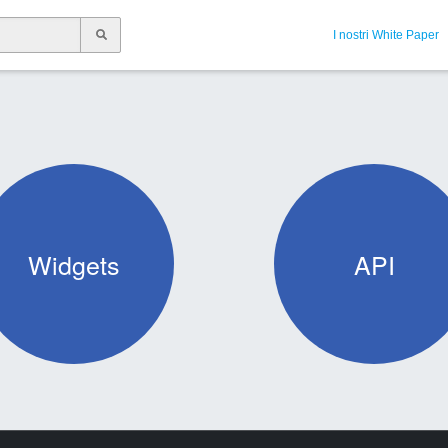
I nostri White Paper
Widgets
API