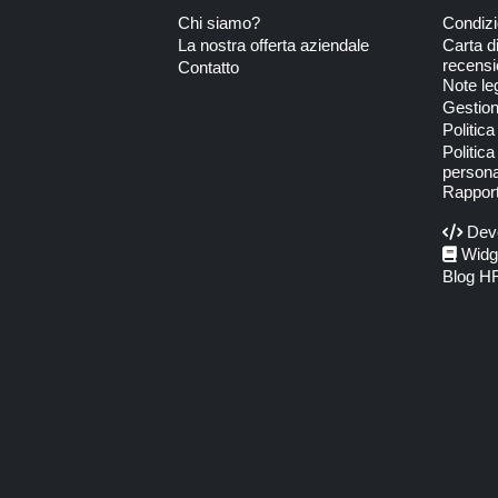
Chi siamo?
Condizi
La nostra offerta aziendale
Carta d
recensi
Contatto
Note leg
Gestion
Politica
Politica
persona
Rapport
Deve
Widg
Blog H