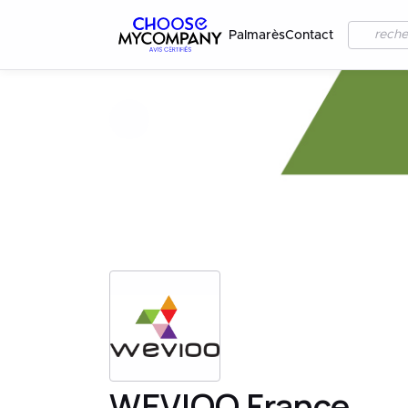
Palmarès
Contact
WEVIOO France