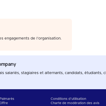
les engagements de l’organisation.
ompany
salariés, stagiaires et alternants, candidats, étudiants, cl
Palmarès
Conditions d’utilisation
Offre
Charte de modération des avis