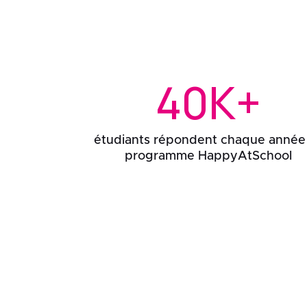
40K+
étudiants répondent chaque année
programme HappyAtSchool