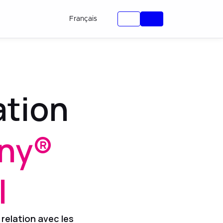
Français
ation
ny®
l
e
relation avec les