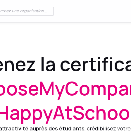
nez la certific
ooseMyCompa
HappyAtSchoo
attractivité auprès des étudiants
, crédibilisez votr