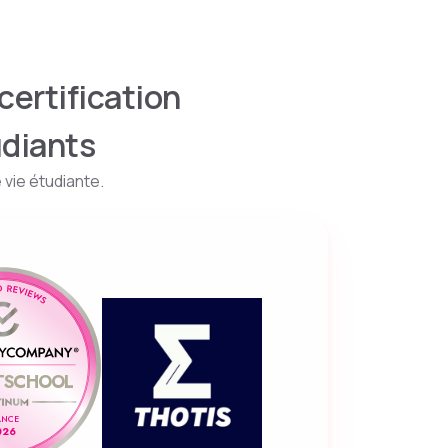
certification
udiants
 vie étudiante.
TSCHOOL
ANCE
026