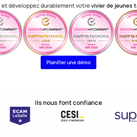
s
et développez durablement votre
vivier de jeunes 
TSCHOOL
HAPPYATSCHOOL
HAPPYATSCHOOL
HAPPYA
NCE
FRANCE
FRANCE
FR
2026
AUG 2026
AUG 2026
AUG
Planifier une démo
Ils nous font confiance