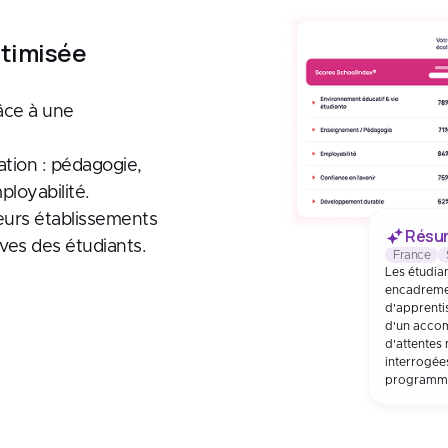
ptimisée
râce à une
ation : pédagogie,
loyabilité.
eurs établissements
Résum
ves des étudiants.
France
Les étudian
encadreme
d'apprentis
d'un acco
d'attentes
interrogée
programme 