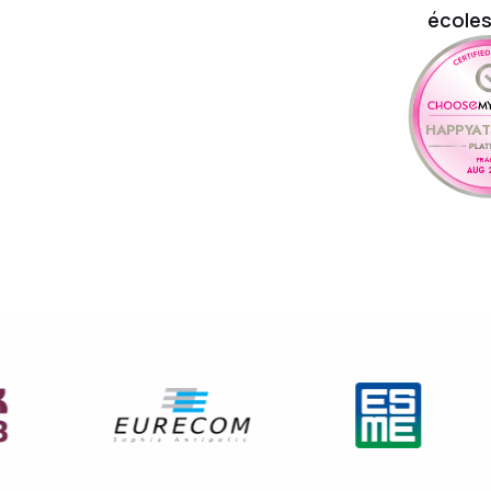
école
HAPPYA
FRA
AUG 