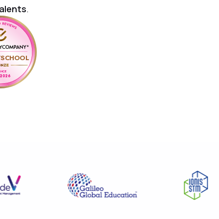
talents
.
TSCHOOL
ANCE
 2026