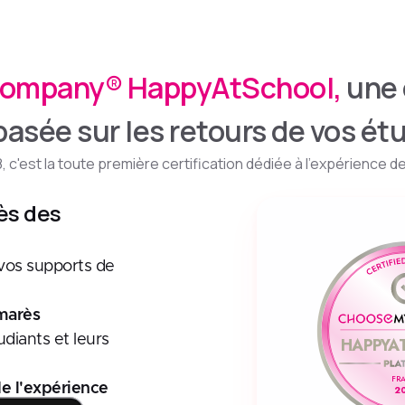
mpany® HappyAtSchool,
une 
asée sur les retours de vos ét
 c'est la toute première certification dédiée à l'expérience de
ès des
vos supports de
marès
diants et leurs
HAPPYA
FR
de l'expérience
2