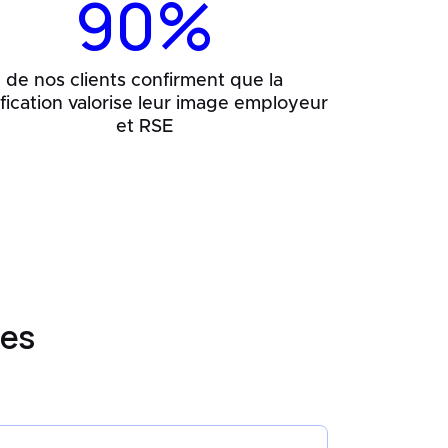
90%
de nos clients confirment que la
ification valorise leur image employeur
et RSE
ées