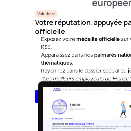
européen
Valorisez
Votre réputation, appuyée p
officielle
Exposez votre
médaille officielle
sur 
RSE.
Apparaissez dans nos
palmarès natio
thématiques
.
Rayonnez dans le dossier spécial du
j
"Les meilleurs employeurs de France"
Contacter notre équipe