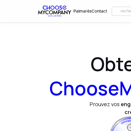
Palmarès
Contact
Obte
ChooseM
Prouvez vos
eng
cr