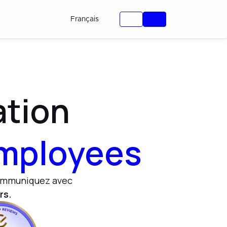
Français
ation
mployees
ommuniquez avec
rs.