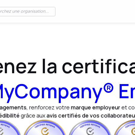
nez la certific
yCompany® E
agements
, renforcez votre
marque employeur
et c
édibilité
grâce aux
avis certifiés de vos collaborateu