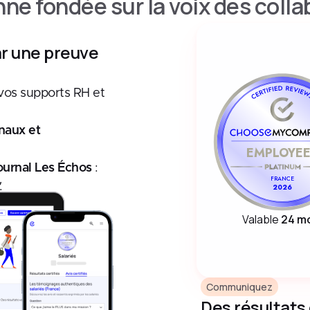
ne fondée sur la voix des colla
ar une preuve
vos supports RH et
naux et
EMPLOYEE
ournal Les Échos
:
FRANCE
.
2026
Valable
24 m
Communiquez
Des résultats 