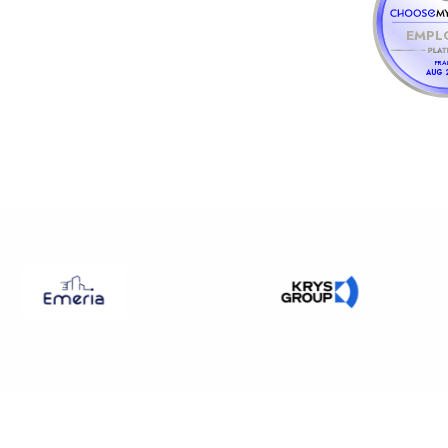
EMPL
FRA
AUG 