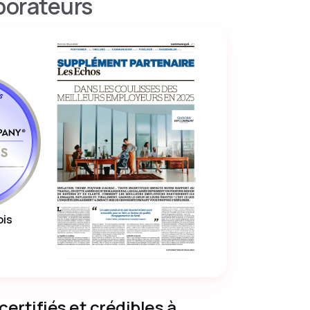
borateurs
S
ois
certifiés et crédibles à