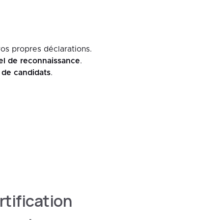
os propres déclarations.
iel de reconnaissance
.
s de candidats
.
tification