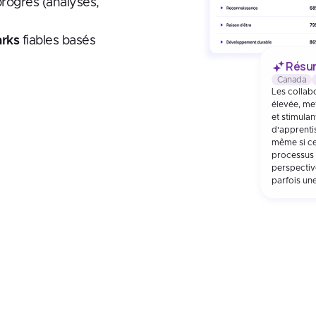
rogrès (analyses,
rks
fiables basés
Résum
Canada
Les collab
élevée, me
et stimulan
d'apprentis
même si ce
processus i
perspective
parfois une