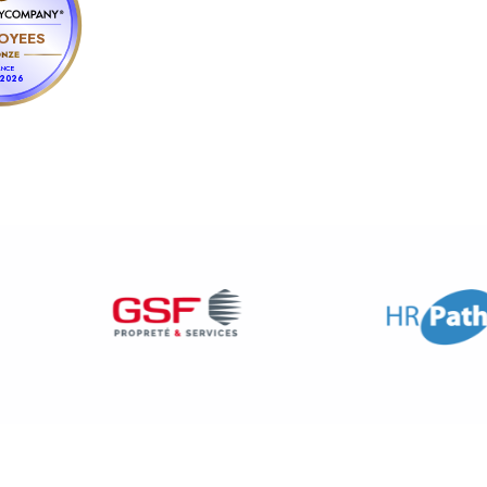
OYEES
ANCE
 2026