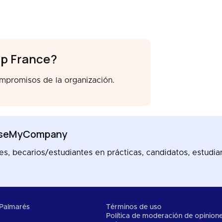
up France?
ompromisos de la organización.
ooseMyCompany
, becarios/estudiantes en prácticas, candidatos, estudian
Palmarés
Términos de uso
Política de moderación de opinion