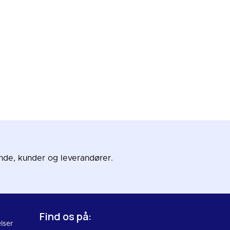
nde, kunder og leverandører.
Find os på:
lser