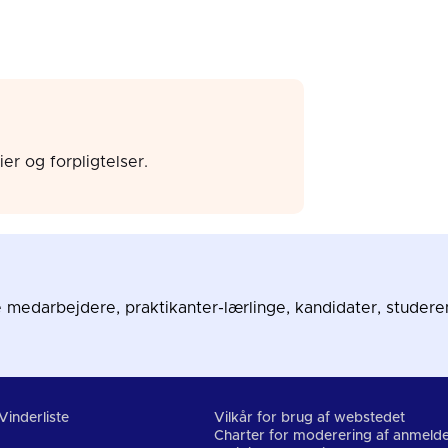
r og forpligtelser.
medarbejdere, praktikanter-lærlinge, kandidater, studere
Vinderliste
Vilkår for brug af webstedet
Charter for moderering af anmelde