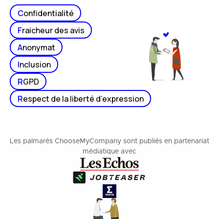
C
onfidentialité
F
raicheur des avis
A
nonymat
I
nclusion
R
GPD
R
espect de la liberté d’expression
Les palmarès ChooseMyCompany sont publiés en partenariat
médiatique avec