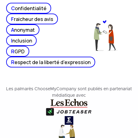
C
onfidentialité
F
raicheur des avis
A
nonymat
I
nclusion
R
GPD
R
espect de la liberté d’expression
Les palmarès ChooseMyCompany sont publiés en partenariat
médiatique avec