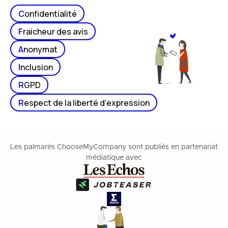
C
onfidentialité
F
raicheur des avis
A
nonymat
I
nclusion
R
GPD
R
espect de la liberté d’expression
Les palmarès ChooseMyCompany sont publiés en partenariat
médiatique avec