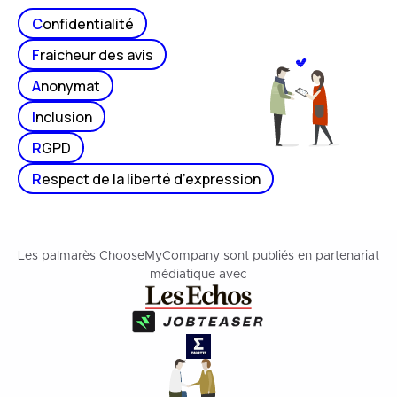
C
onfidentialité
F
raicheur des avis
A
nonymat
I
nclusion
R
GPD
R
espect de la liberté d’expression
Les palmarès ChooseMyCompany sont publiés en partenariat
médiatique avec