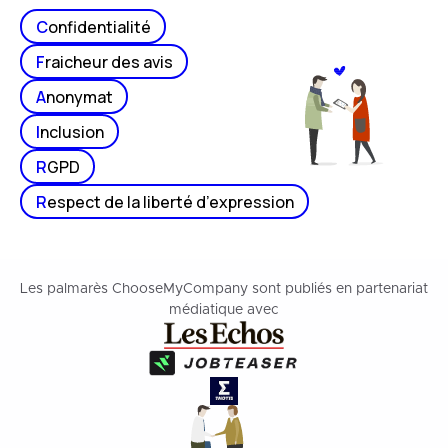
C
onfidentialité
F
raicheur des avis
A
nonymat
I
nclusion
R
GPD
R
espect de la liberté d’expression
Les palmarès ChooseMyCompany sont publiés en partenariat
médiatique avec