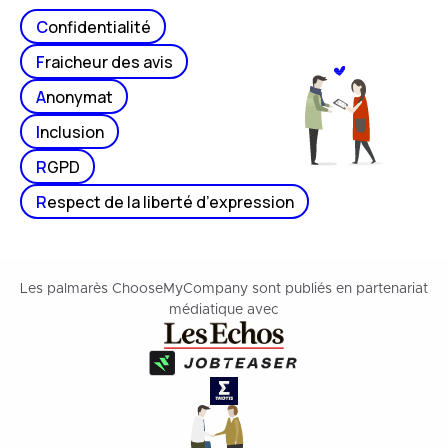
C
onfidentialité
F
raicheur des avis
A
nonymat
I
nclusion
R
GPD
R
espect de la liberté d’expression
Les palmarès ChooseMyCompany sont publiés en partenariat
médiatique avec