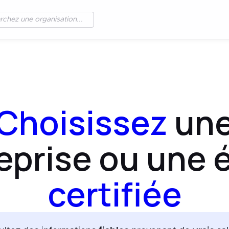
Choisissez
un
eprise ou une 
certifiée