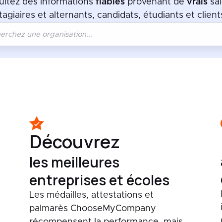
ultez des informations
fiables
provenant de
vrais
sal
tagiaires et alternants, candidats, étudiants et client
Découvrez
les meilleures
entreprises et écoles
Les médailles, attestations et
palmarès ChooseMyCompany