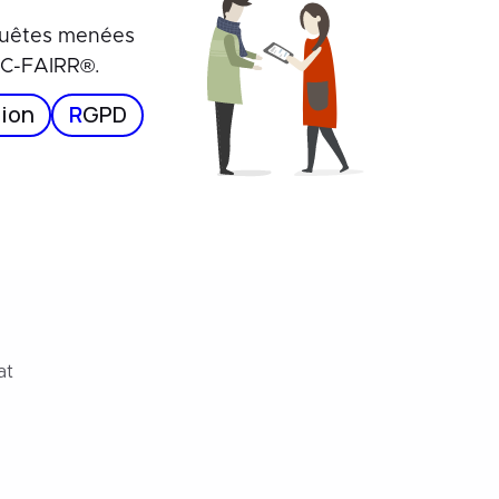
nquêtes menées
e C-FAIRR®.
ion
R
GPD
at