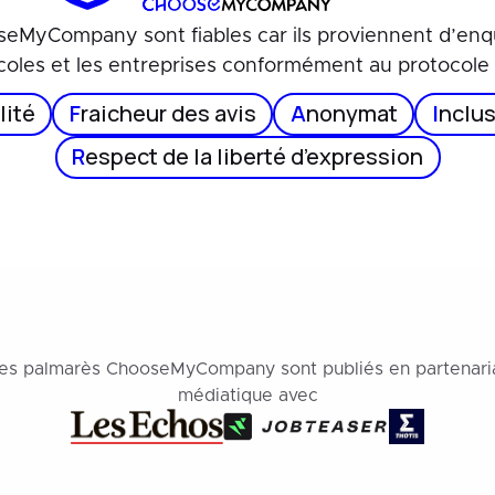
seMyCompany sont fiables car ils proviennent d’e
coles et les entreprises conformément au protocol
lité
F
raicheur des avis
A
nonymat
I
nclus
R
espect de la liberté d’expression
es palmarès ChooseMyCompany sont publiés en partenari
médiatique avec