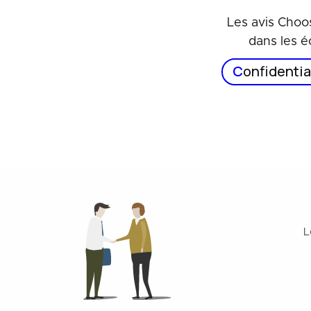
Les avis Choo
dans les é
C
onfidentia
L