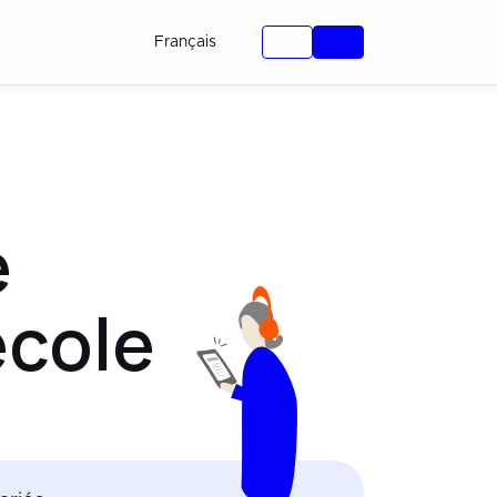
Français
e
école