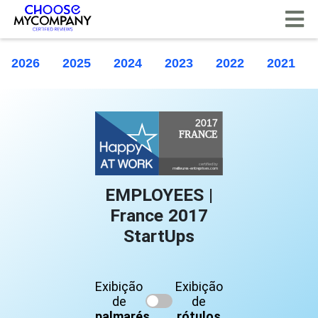
Painel de Gerenciamento de Cookies
2026
2025
2024
2023
2022
2021
EMPLOYEES |
France 2017
StartUps
Exibição
Exibição
de
de
palmarés
rótulos