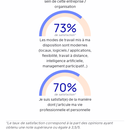
sein de cette entreprise /
organisation
73%
de satisfaction*
Les modes de travail mis à ma
disposition sont modernes
(locaux, logiciels / applications,
flexibilité, travail à distance,
intelligence artificielle,
management participatif…)
70%
de satisfaction*
Je suis satisfait(e) de la manière
dont j’articule ma vie
professionnelle et personnelle
*Le taux de satisfaction correspond à la part des opinions ayant
obtenu une note supérieure ou égale à 3,5/5.