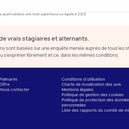
ns ayant obtenu une note supérieure ou égale à 3,5/5.
de vrais stagiaires et alternants.
sont basées sur une enquête menée auprès de tous les stag
 s'exprimer librement et ce, dans les mêmes conditions.
Palmarès
Conditions d’utilisation
Offre
Charte de modération des avis
Nous contacter
Mentions légales
Politique de gestion des cookies
Politique de protection des donné
personnelles
Liste des rapports du comité de mi