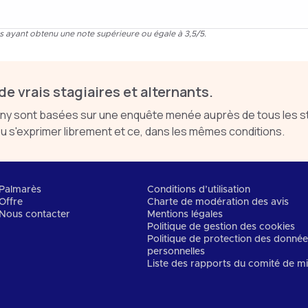
ns ayant obtenu une note supérieure ou égale à 3,5/5.
de vrais stagiaires et alternants.
sont basées sur une enquête menée auprès de tous les stag
 s'exprimer librement et ce, dans les mêmes conditions.
Palmarès
Conditions d’utilisation
Offre
Charte de modération des avis
Nous contacter
Mentions légales
Politique de gestion des cookies
Politique de protection des donné
personnelles
Liste des rapports du comité de mi