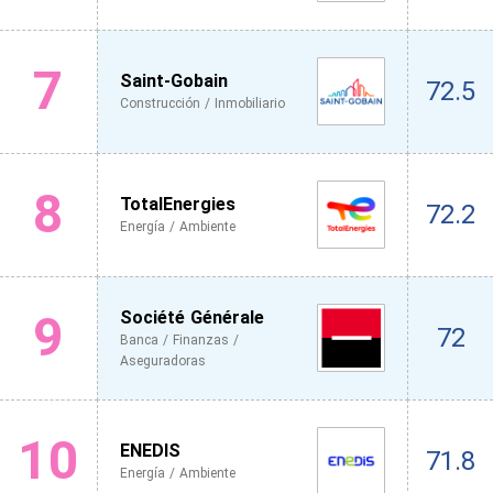
7
Saint-Gobain
72.5
Construcción / Inmobiliario
8
TotalEnergies
72.2
Energía / Ambiente
9
Société Générale
72
Banca / Finanzas /
Aseguradoras
10
ENEDIS
71.8
Energía / Ambiente