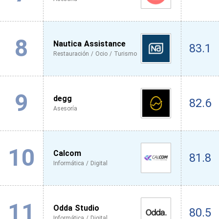
8
Nautica Assistance
83.1
Restauración / Ocio / Turismo
9
degg
82.6
Asesoría
10
Calcom
81.8
Informática / Digital
11
Odda Studio
80.5
Informática / Digital