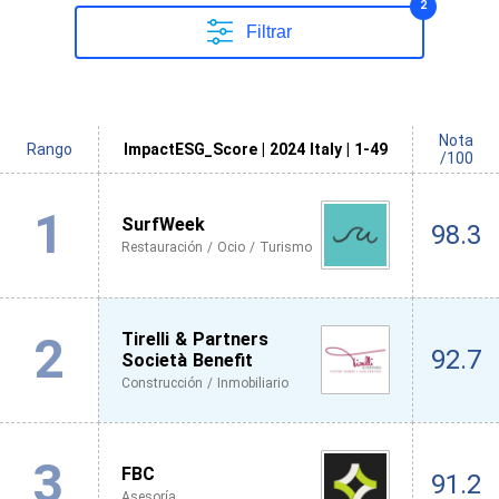
2
Filtrar
Nota
Rango
ImpactESG_Score | 2024 Italy | 1-49
/100
1
SurfWeek
98.3
Restauración / Ocio / Turismo
2
Tirelli & Partners
92.7
Società Benefit
Construcción / Inmobiliario
3
FBC
91.2
Asesoría