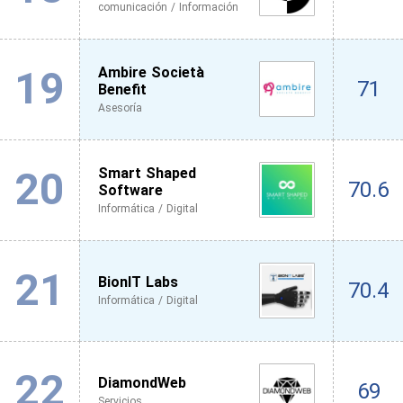
comunicación / Información
19
Ambire Società
71
Benefit
Asesoría
20
Smart Shaped
70.6
Software
Informática / Digital
21
BionIT Labs
70.4
Informática / Digital
22
DiamondWeb
69
Servicios