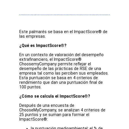
Este palmarés se basa en el ImpactScore® de
las empresas.
¿Qué es ImpactScore®?
En un contexto de valoración del desempeño
extrafinanciero, el ImpactScore®
ChoosemyCompany permite reflejar el
desempeño de las prácticas de RSE de una
empresa tal como las perciben sus empleados.
Esta puntuación se basa en 4 criterios de
rendimiento que dan una puntuación final de
100 puntos.
¿Cómo se calcula el ImpactScore®?
Después de una encuesta de
ChooseMyCompany, se analizan 4 criterios de
25 puntos y se suman para formar el
ImpactScore®:
la puntuación medioambiental
: el % de