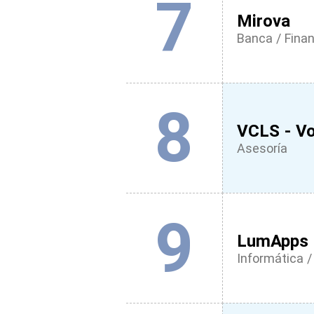
7
Mirova
Banca / Fina
8
VCLS - Vo
Asesoría
9
LumApps
Informática / 