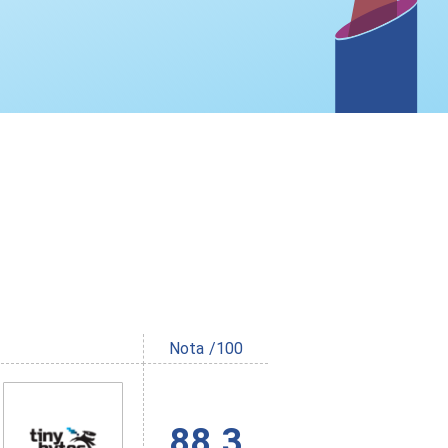
Nota /100
88.3