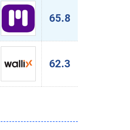
65.8
62.3