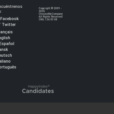
ncuéntrenos
Copyright © 2009 -
n:
2026
ChooseMyCompany
All Rights Reserved
Facebook
CNIL 136 83 88
Twitter
rançais
nglish
Español
ansk
eutsch
taliano
ortuguês