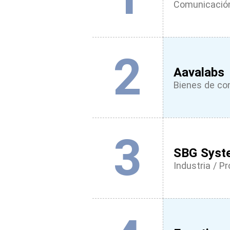
Comunicación
2
Aavalabs
Bienes de c
3
SBG Syst
Industria / P