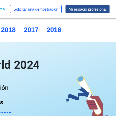
rta
Solicitar una demostración
Mi espacio profesional
2018
2017
2016
2015
ld 2024
ción
as