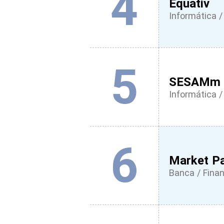
4
Equativ
Informática / 
5
SESAMm
Informática / 
6
Market P
Banca / Fina