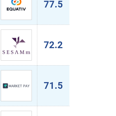
77.5
72.2
71.5