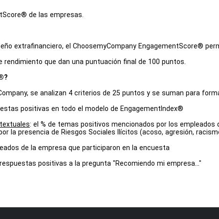
tScore® de las empresas.
peño extrafinanciero, el ChoosemyCompany EngagementScore® permit
e rendimiento que dan una puntuación final de 100 puntos.
e®?
mpany, se analizan 4 criterios de 25 puntos y se suman para for
puestas positivas en todo el modelo de EngagementIndex®
 textuales
: el % de temas positivos mencionados por los empleados d
 la presencia de Riesgos Sociales Ilícitos (acoso, agresión, racismo,
leados de la empresa que participaron en la encuesta
e respuestas positivas a la pregunta "Recomiendo mi empresa..."