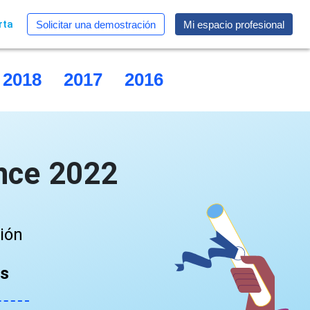
rta
Solicitar una demostración
Mi espacio profesional
2018
2017
2016
2015
nce 2022
ción
as