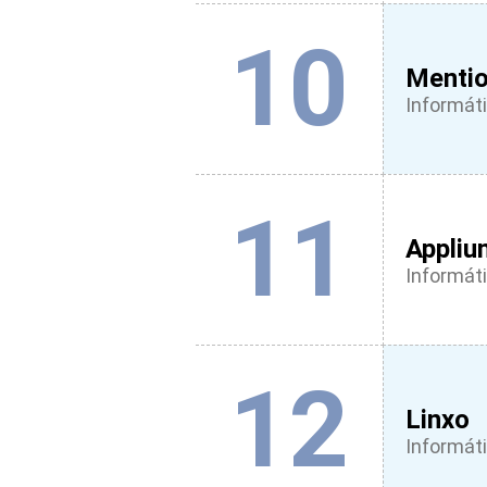
10
Menti
Informáti
11
Appliu
Informáti
12
Linxo
Informáti