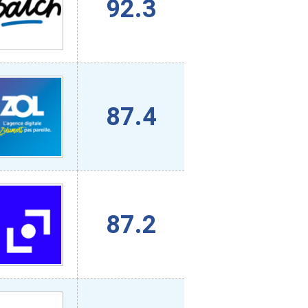
92.3
87.4
87.2