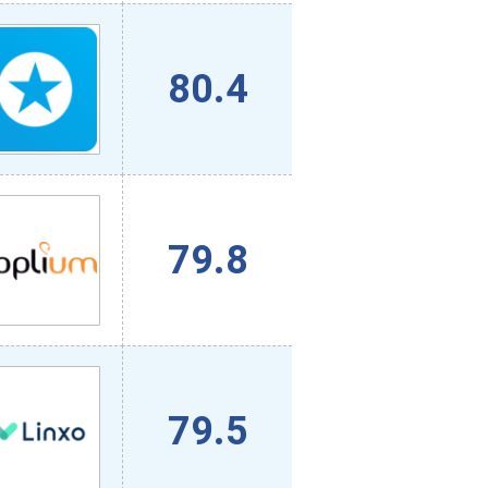
80.4
79.8
79.5