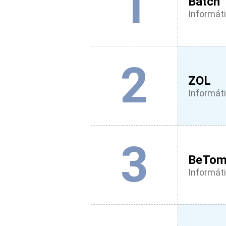
1
Batch
Informáti
2
ZOL
Informáti
3
BeTom
Informáti