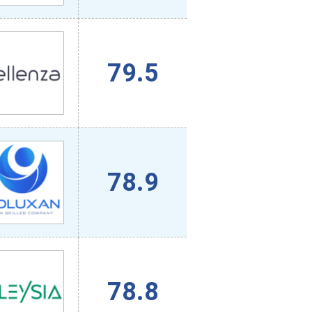
79.5
78.9
78.8