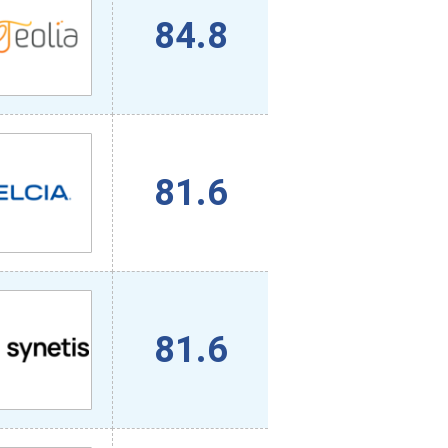
84.8
81.6
81.6