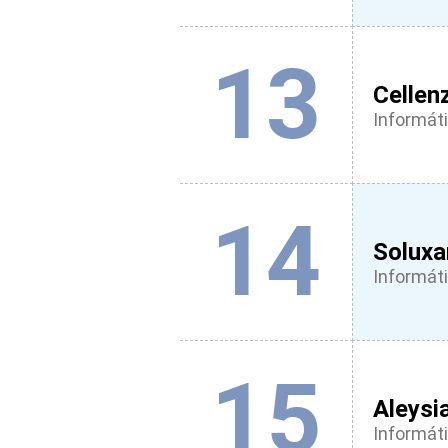
13
Cellen
Informáti
14
Soluxa
Informáti
15
Aleysi
Informáti