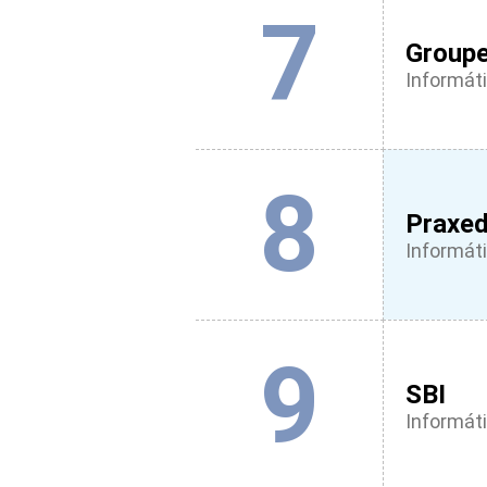
7
Group
Informáti
8
Praxe
Informáti
9
SBI
Informáti