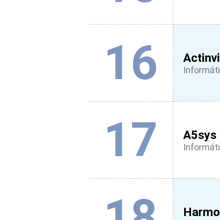
16
Actinv
Informáti
17
A5sys
Informáti
18
Harmon