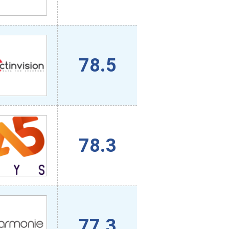
78.5
78.3
77.3