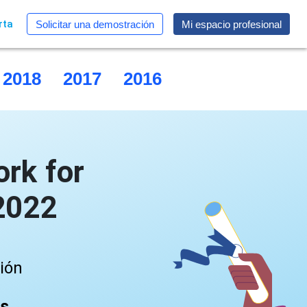
rta
Solicitar una demostración
Mi espacio profesional
2018
2017
2016
2015
rk for
 2022
ción
as