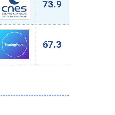
73.9
67.3