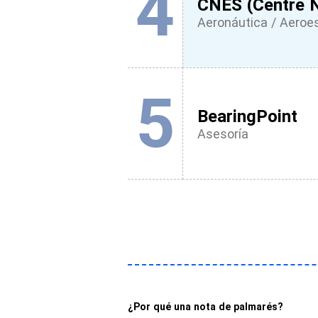
4
CNES (Centre N
Aeronáutica / Aeroes
5
BearingPoint
Asesoría
¿Por qué una nota de palmarés?