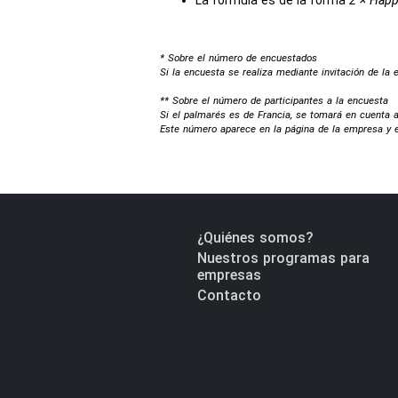
La fórmula es de la forma
2 × Happ
* Sobre el número de encuestados
Si la encuesta se realiza mediante invitación de la
** Sobre el número de participantes a la encuesta
Si el palmarés es de Francia, se tomará en cuenta a
Este número aparece en la página de la empresa y el
¿Quiénes somos?
Nuestros programas para
empresas
Contacto