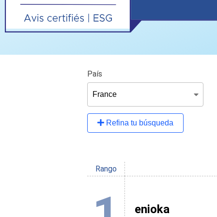
País
Refina tu búsqueda
Rango
1
enioka