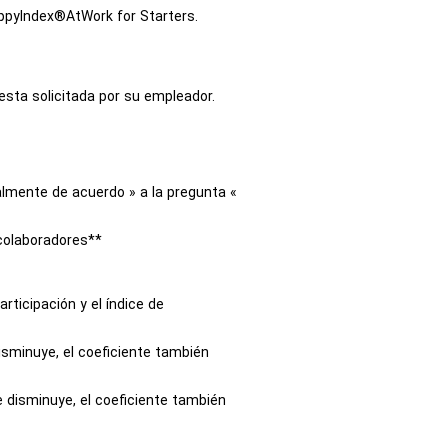
appyIndex®AtWork for Starters.
sta solicitada por su empleador.
almente de acuerdo » a la pregunta «
 colaboradores**
rticipación y el índice de
 disminuye, el coeficiente también
ce disminuye, el coeficiente también