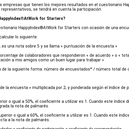
s empresas que tienen los mejores resultados en el cuestionario H
 representativos, se tendrá en cuenta la participación.
 HappyIndex®AtWork for Starters?
stionario HappyIndex®AtWork for Starters con ocasión de una encue
lcular lo siguiente:
 es una nota sobre 5 y se llama « puntuación de la encuesta »
porcentaje de colaboradores que respondieron « de acuerdo » o « tot
ción a mis amigos como un buen lugar para trabajar »
ula de la siguiente forma: número de encuestados* / número total de
 de la encuesta » multiplicada por 2, y ponderada según el índice de pa
erior o igual a 50%, el coeficiente a utilizar es 1. Cuando este índice
rada la nota de palmarés.
perior o igual a 60%, el coeficiente a utilizar es 1. Cuando este índi
cta a la nota de palmarés.