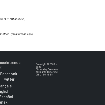
de el 01/10 al 30/09).
 office. (
pregúntenos aquí
)
ncuéntrenos
Copyright © 2009 -
n:
2026
ChooseMyCompany
All Rights Reserved
Facebook
CNIL 136 83 88
Twitter
rançais
nglish
Español
ansk