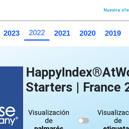
Nuestra ofe
2022
2023
2021
2020
2019
HappyIndex®AtWo
Starters | France
Visualización
Visualiza
de
de
palmarés
etiquet