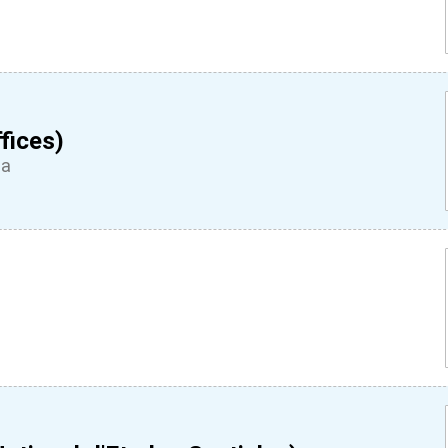
fices)
ca