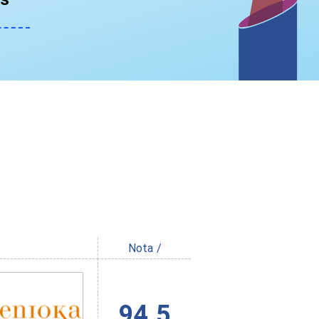
Nota /
94.5