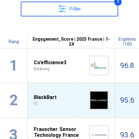
2
Filter
Engagement_Score | 2025 France | 1-
Ergebnis
Rang
24
/100
1
Co’efficience3
96.8
Beratung
2
BlackBart
95.6
IT
3
Frauscher Sensor
93.6
Technology France