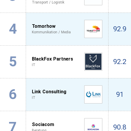
Transport / Logistik
4
Tomorhow
92.9
Kommunikation / Media
5
BlackFox Partners
92.2
IT
6
Link Consulting
91
IT
7
Sociacom
90.8
Beratung