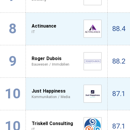
8
Actinuance
88.4
IT
9
Roger Dubois
88.2
Bauwesen / Immobilien
10
Just Happiness
87.1
Kommunikation / Media
10
Triskell Consulting
87.1
IT