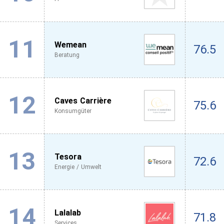
11
Wemean
76.5
Beratung
12
Caves Carrière
75.6
Konsumgüter
13
Tesora
72.6
Energie / Umwelt
14
Lalalab
71.8
Services