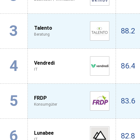
3
Talento
88.2
Beratung
4
Vendredi
86.4
IT
5
FRDP
83.6
Konsumgüter
6
Lunabee
82.8
IT