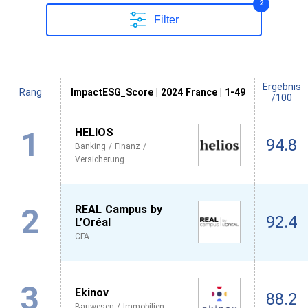
2
Filter
Ergebnis
Rang
ImpactESG_Score | 2024 France | 1-49
/100
1
HELIOS
94.8
Banking / Finanz /
Versicherung
2
REAL Campus by
92.4
L’Oréal
CFA
3
Ekinov
88.2
Bauwesen / Immobilien