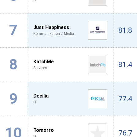
7
Just Happiness
81.8
Kommunikation / Media
8
KatchMe
81.4
Services
9
Decilia
77.4
IT
10
Tomorro
76.7
IT