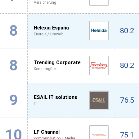
Versicherung
8
Helexia España
80.2
Energie / Umwelt
8
Trending Corporate
80.2
Konsumgüter
9
ESAIL IT solutions
76.5
IT
10
LF Channel
75.1
Kommunikation / Media