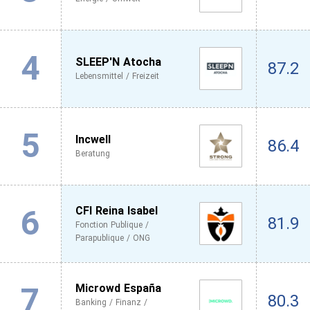
4
SLEEP'N Atocha
87.2
Lebensmittel / Freizeit
5
Incwell
86.4
Beratung
6
CFI Reina Isabel
81.9
Fonction Publique /
Parapublique / ONG
7
Microwd España
80.3
Banking / Finanz /