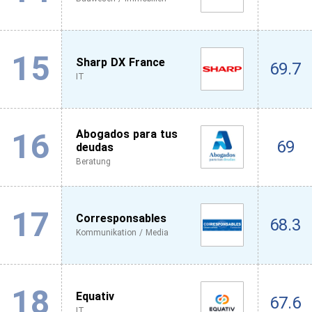
15
Sharp DX France
69.7
IT
16
Abogados para tus
69
deudas
Beratung
17
Corresponsables
68.3
Kommunikation / Media
18
Equativ
67.6
IT