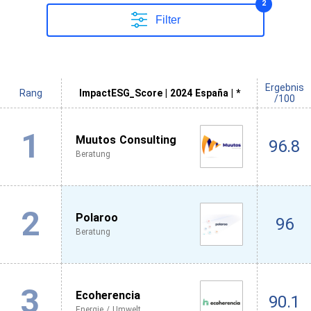
2
Filter
Ergebnis
Rang
ImpactESG_Score | 2024 España | *
/100
1
Muutos Consulting
96.8
Beratung
2
Polaroo
96
Beratung
3
Ecoherencia
90.1
Energie / Umwelt