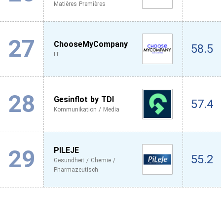
Matières Premières
27
ChooseMyCompany
58.5
IT
28
Gesinflot by TDI
57.4
Kommunikation / Media
29
PILEJE
55.2
Gesundheit / Chemie /
Pharmazeutisch