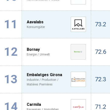
11
Aavalabs
73.2
Konsumgüter
12
Bornay
72.6
Energie / Umwelt
13
Embalatges Girona
72.3
Industrie / Production /
Matières Premières
14
Carmila
71.2
Bauwesen / Immobilien