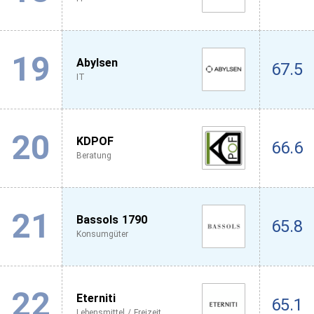
19
Abylsen
67.5
IT
20
KDPOF
66.6
Beratung
21
Bassols 1790
65.8
Konsumgüter
22
Eterniti
65.1
Lebensmittel / Freizeit