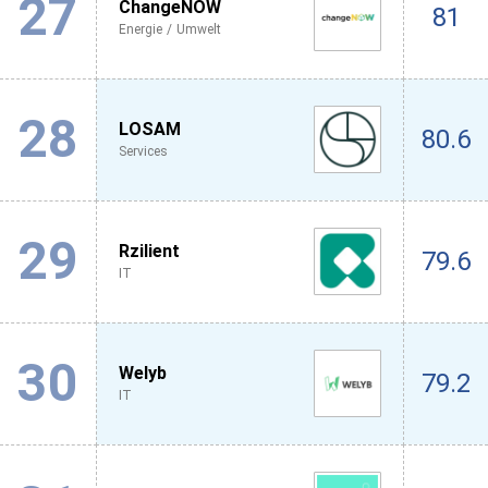
27
ChangeNOW
81
Energie / Umwelt
28
LOSAM
80.6
Services
29
Rzilient
79.6
IT
30
Welyb
79.2
IT