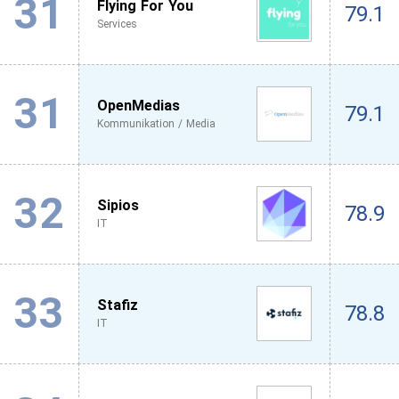
31
Flying For You
79.1
Services
31
OpenMedias
79.1
Kommunikation / Media
32
Sipios
78.9
IT
33
Stafiz
78.8
IT