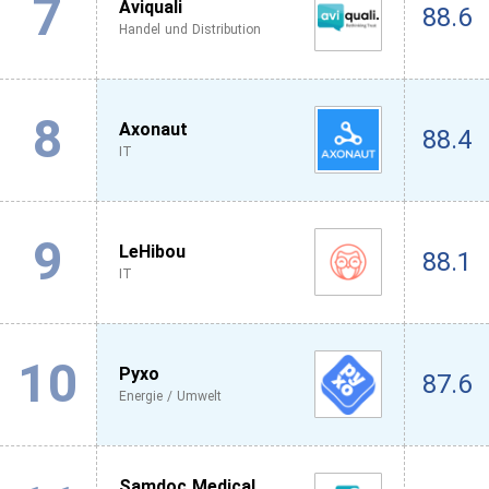
7
Aviquali
88.6
Handel und Distribution
8
Axonaut
88.4
IT
9
LeHibou
88.1
IT
10
Pyxo
87.6
Energie / Umwelt
Samdoc Medical