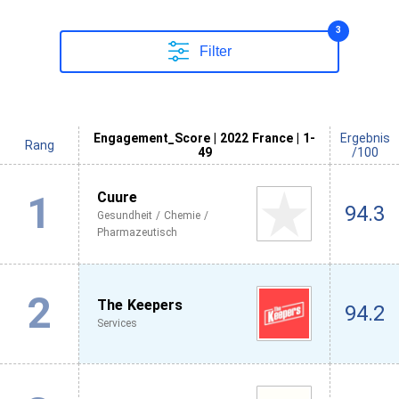
3
Filter
Engagement_Score | 2022 France | 1-
Ergebnis
Rang
49
/100
1
Cuure
94.3
Gesundheit / Chemie /
Pharmazeutisch
2
The Keepers
94.2
Services