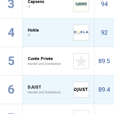
3
Capsens
94
IT
4
Hokla
92
IT
5
Cuvée Privée
89.5
Handel und Distribution
6
DJUST
89.4
Handel und Distribution