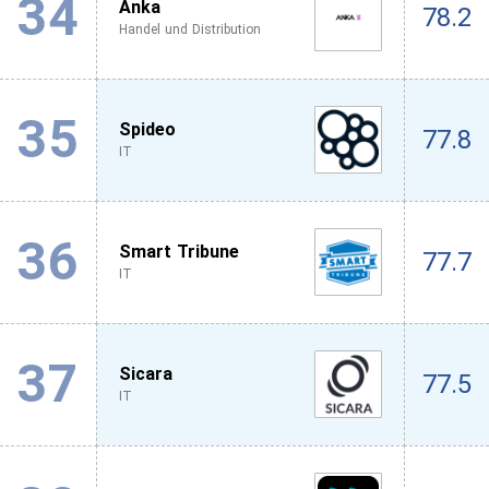
34
Anka
78.2
Handel und Distribution
35
Spideo
77.8
IT
36
Smart Tribune
77.7
IT
37
Sicara
77.5
IT