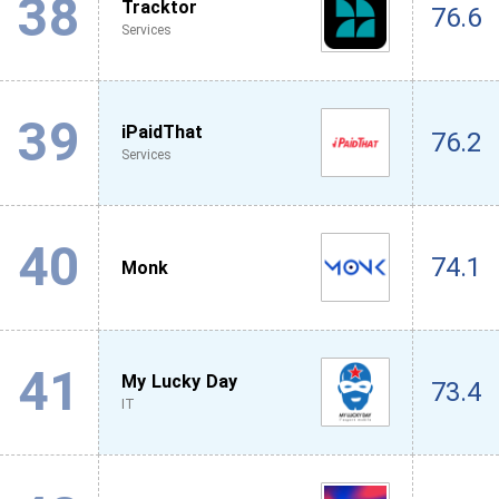
38
Tracktor
76.6
Services
39
iPaidThat
76.2
Services
40
74.1
Monk
41
My Lucky Day
73.4
IT