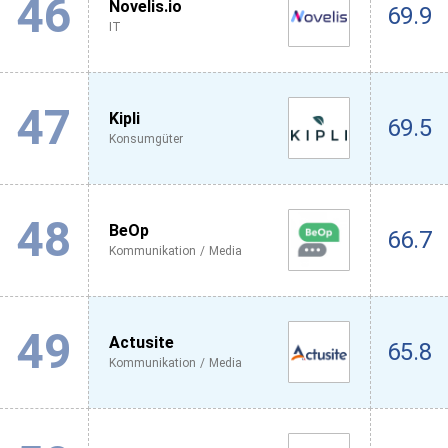
46
Novelis.io
69.9
IT
47
Kipli
69.5
Konsumgüter
48
BeOp
66.7
Kommunikation / Media
49
Actusite
65.8
Kommunikation / Media