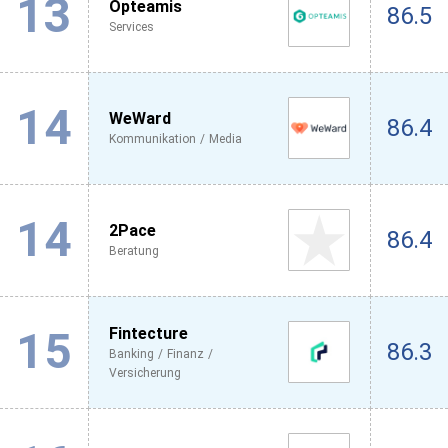
13
Opteamis
86.5
Services
14
WeWard
86.4
Kommunikation / Media
14
2Pace
86.4
Beratung
15
Fintecture
86.3
Banking / Finanz /
Versicherung