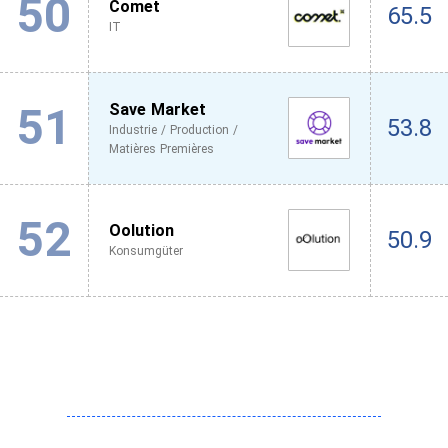
50
Comet
65.5
IT
51
Save Market
53.8
Industrie / Production /
Matières Premières
52
Oolution
50.9
Konsumgüter