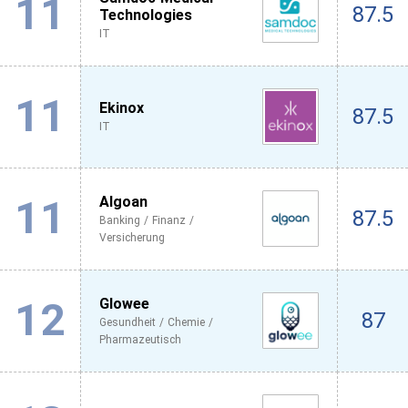
11
87.5
Technologies
IT
11
Ekinox
87.5
IT
11
Algoan
87.5
Banking / Finanz /
Versicherung
12
Glowee
87
Gesundheit / Chemie /
Pharmazeutisch