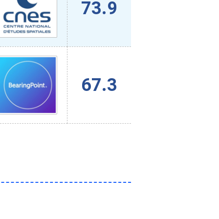
73.9
67.3