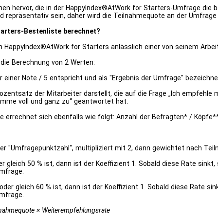
en hervor, die in der HappyIndex®AtWork for Starters-Umfrage die be
d repräsentativ sein, daher wird die Teilnahmequote an der Umfrage 
arters-Bestenliste berechnet?
 HappyIndex®AtWork for Starters anlässlich einer von seinem Arbe
 die Berechnung von 2 Werten:
r einer Note / 5 entspricht und als "Ergebnis der Umfrage" bezeichne
ozentsatz der Mitarbeiter darstellt, die auf die Frage „Ich empfehl
timme voll und ganz zu“ geantwortet hat.
 errechnet sich ebenfalls wie folgt: Anzahl der Befragten* / Köpfe*
er "Umfragepunktzahl", multipliziert mit 2, dann gewichtet nach Te
gleich 50 % ist, dann ist der Koeffizient 1. Sobald diese Rate sinkt, 
Umfrage.
r gleich 60 % ist, dann ist der Koeffizient 1. Sobald diese Rate sinkt
Umfrage.
lnahmequote × Weiterempfehlungsrate