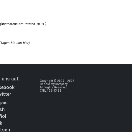
(spätestens am letzten 10.01.)
Fragen Sie uns hier
)
 uns auf:
Copyright © 2009 - 2026
ChooseMyCompany
cebook
All Rights Reserved
CNIL 136 83 88
itter
çais
ish
ñol
k
tsch