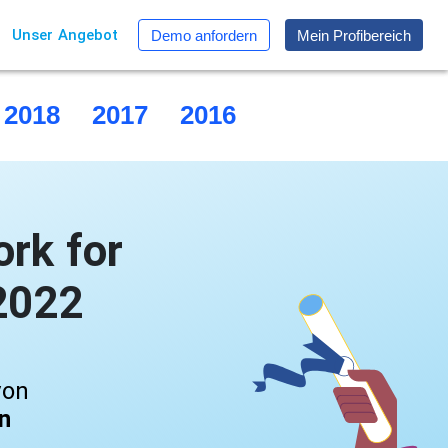
Unser Angebot
Demo anfordern
Mein Profibereich
2018
2017
2016
2015
rk for
 2022
von
en