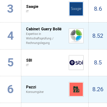
3
Saagie
8.6
IT
Cabinet Guery Bollé
4
Expertise in
8.52
Wirtschaftsprüfung /
Rechnungslegung
5
SBI
8.5
IT
6
Pazzi
8.26
Konsumgüter