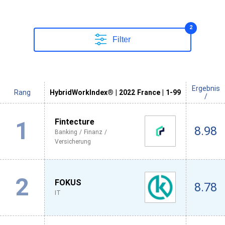
2
Filter
Ergebnis
Rang
HybridWorkIndex® | 2022 France | 1-99
/
1
Fintecture
8.98
Banking / Finanz /
Versicherung
2
FOKUS
8.78
IT