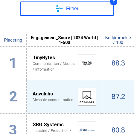
2
Filtrer
Engagement_Score | 2024 World |
Bedømmelse
Placering
1-500
/ 100
1
TinyBytes
88.3
Communication / Medias
/ Information
2
Aavalabs
87.2
Biens de consommation
3
SBG Systems
80.8
Industrie / Production /