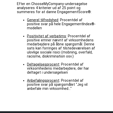
Efter en ChooseMyCompany-undersøgelse
analyseres 4 kriterier ud af 25 point og
summeres for at danne EngagementScore®:
Generel tilfredshed
: Procentdel af
positive svar på hele EngagementIndex®-
modellen
Positivitet af verbatims
: Procentdel af
positive emner nævnt af virksomhedens
medarbejdere på åbne spørgsmål. Denne
sats kan forringes af tilstedeværelsen af
ulovlige sociale risici (mobning, overfald,
racisme, diskrimination osv.)
Deltagelsesprocent
: Procentdel af
virksomhedens medarbejdere, der har
deltaget i undersøgelsen
Anbefalingsprocent
: Procentdel af
positive svar på spørgsmålet "Jeg vil
anbefale min virksomhed..."