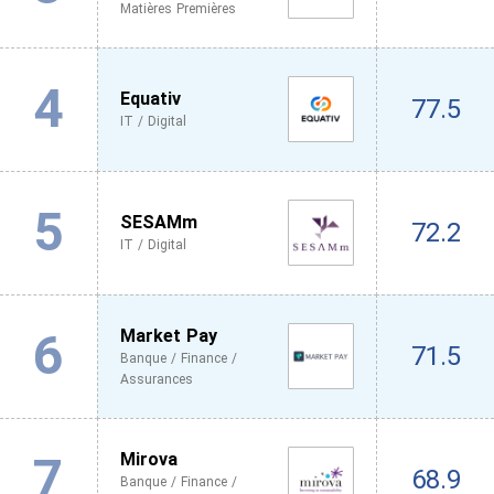
Matières Premières
4
Equativ
77.5
IT / Digital
5
SESAMm
72.2
IT / Digital
6
Market Pay
71.5
Banque / Finance /
Assurances
7
Mirova
68.9
Banque / Finance /