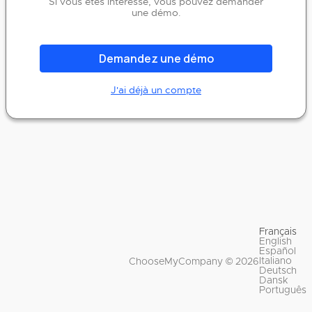
Si vous êtes intéressé, vous pouvez demander
une démo.
Demandez une démo
J'ai déjà un compte
Français
English
Español
Italiano
ChooseMyCompany © 2026
Deutsch
Dansk
Português