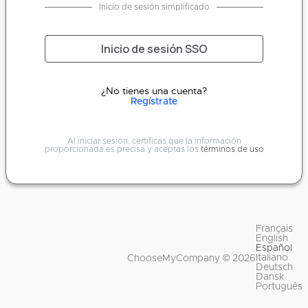
Inicio de sesión simplificado
Inicio de sesión SSO
¿No tienes una cuenta?
Regístrate
Al iniciar sesión, certificas que la información
proporcionada es precisa y aceptas los
términos de uso
Français
English
Español
Italiano
ChooseMyCompany © 2026
Deutsch
Dansk
Português