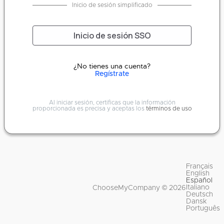
Inicio de sesión simplificado
Inicio de sesión SSO
¿No tienes una cuenta?
Regístrate
Al iniciar sesión, certificas que la información
proporcionada es precisa y aceptas los
términos de uso
Français
English
Español
Italiano
ChooseMyCompany © 2026
Deutsch
Dansk
Português