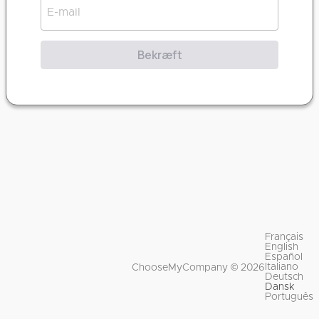
Bekræft
Français
English
Español
Italiano
ChooseMyCompany © 2026
Deutsch
Dansk
Português